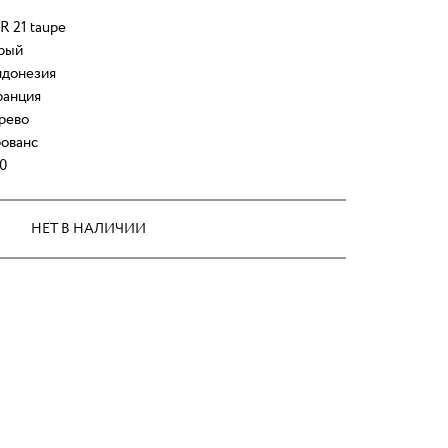
R 21 taupe
рый
донезия
анция
рево
ованс
0
НЕТ В НАЛИЧИИ