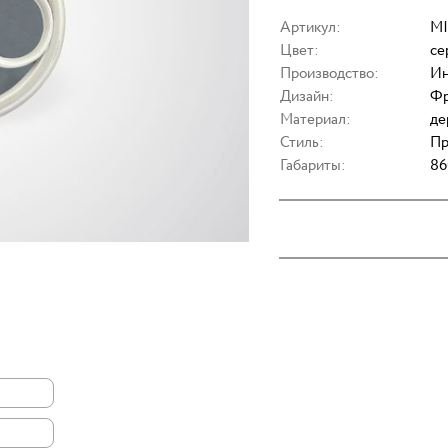
Артикул:
MI
Цвет:
се
Производство:
Ин
Дизайн:
Фр
Материал:
де
Стиль:
Пр
Габариты:
86