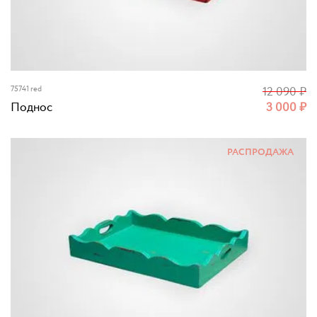
75741 red
12 090
₽
Поднос
3 000
₽
РАСПРОДАЖА