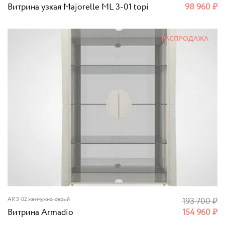
Витрина узкая Majorelle ML 3-01 topi
98 960
₽
РАСПРОДАЖА
AR 3-02 жемчужно-серый
193 700
₽
Витрина Armadio
154 960
₽