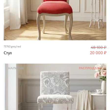
75763 grey/red
48 100
₽
Стул
20 000
₽
НАЛИЧИЕ
РАСПРОДАЖА