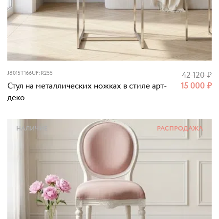
J8015T166UF:R255
42 120
₽
Стул на металлических ножках в стиле арт-
15 000
₽
деко
НАЛИЧИЕ
РАСПРОДАЖА