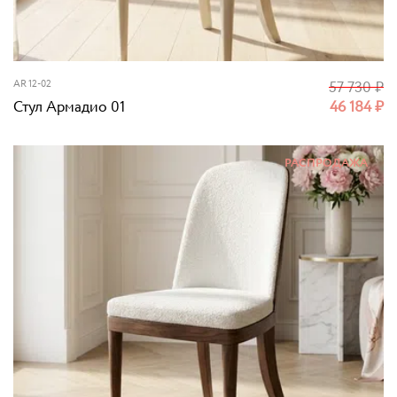
AR 12-02
57 730
₽
Стул Армадио 01
46 184
₽
РАСПРОДАЖА