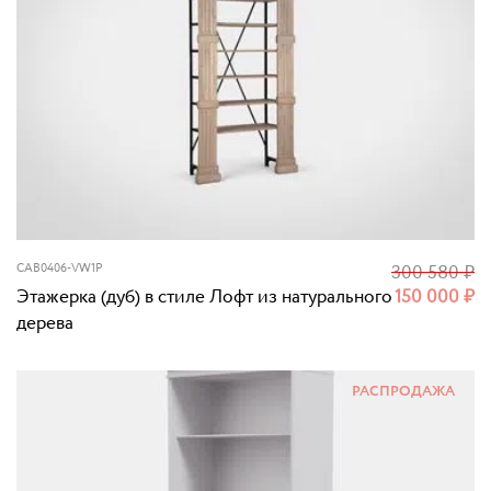
CAB0406-VW1P
300 580
₽
Этажерка (дуб) в стиле Лофт из натурального
150 000
₽
дерева
РАСПРОДАЖА