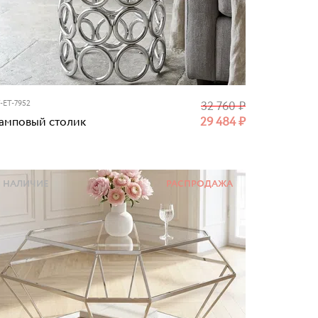
-ET-7952
32 760
₽
амповый столик
29 484
₽
НАЛИЧИЕ
РАСПРОДАЖА