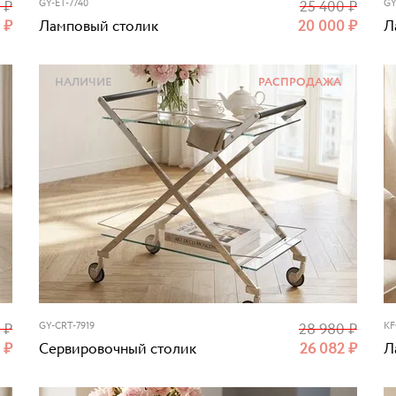
0
₽
GY-ET-7740
25 400
₽
GY
0
₽
Ламповый столик
20 000
₽
Л
НАЛИЧИЕ
РАСПРОДАЖА
0
₽
GY-CRT-7919
28 980
₽
KF
0
₽
Сервировочный столик
26 082
₽
Л