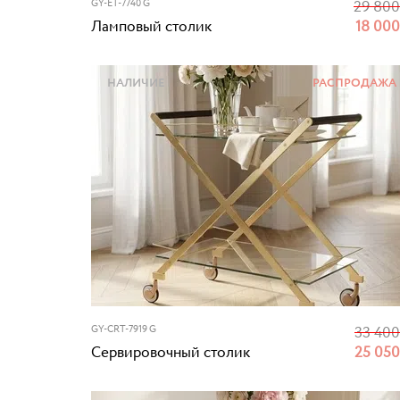
GY-ET-7740 G
29 80
Ламповый столик
18 00
НАЛИЧИЕ
РАСПРОДАЖА
GY-CRT-7919 G
33 40
Сервировочный столик
25 05