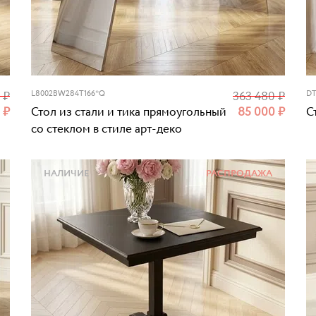
0
₽
L8002BW284T166*Q
363 480
₽
DT
0
₽
Стол из стали и тика прямоугольный
85 000
₽
С
со стеклом в стиле арт-деко
НАЛИЧИЕ
РАСПРОДАЖА