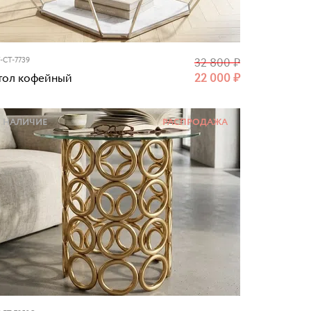
-CT-7739
32 800
₽
тол кофейный
22 000
₽
НАЛИЧИЕ
РАСПРОДАЖА