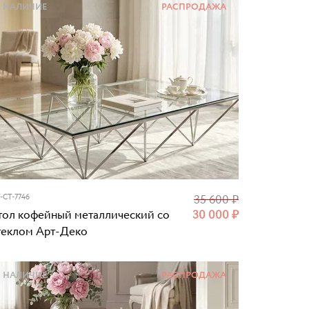
НАЛИЧИЕ
РАСПРОДАЖА
-CT-7746
35 600
₽
тол кофейный металлический со
30 000
₽
теклом Арт-Деко
НАЛИЧИЕ
РАСПРОДАЖА