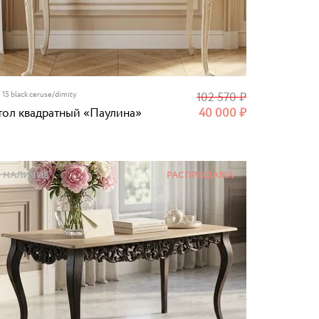
 15 black ceruse/dimity
102 570
₽
тол квадратный «Паулина»
40 000
₽
НАЛИЧИЕ
РАСПРОДАЖА