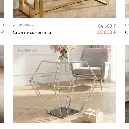
0
₽
GY-DE-7948 G
64 560
₽
GY
0
₽
Стол письменный
50 000
₽
С
НАЛИЧИЕ
РАСПРОДАЖА