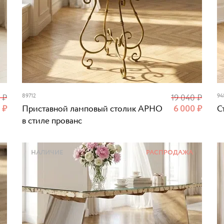
0
₽
89712
19 040
₽
9
0
₽
Приставной ламповый столик АРНО
6 000
₽
С
в стиле прованс
НАЛИЧИЕ
РАСПРОДАЖА