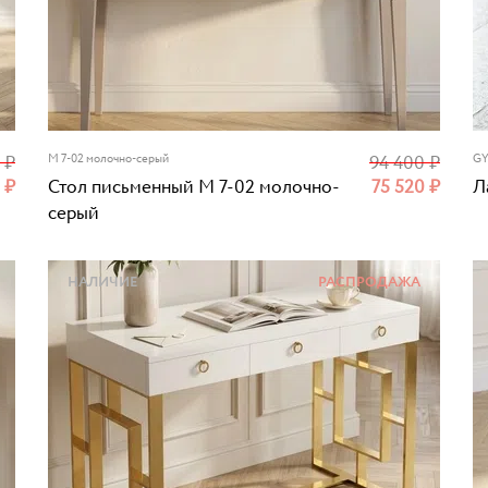
0
₽
M 7-02 молочно-серый
94 400
₽
GY
0
₽
Стол письменный M 7-02 молочно-
75 520
₽
Л
серый
НАЛИЧИЕ
РАСПРОДАЖА