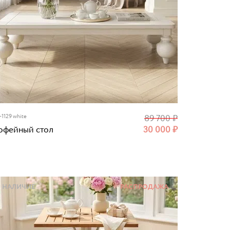
-1129 white
89 700
₽
офейный стол
30 000
₽
НАЛИЧИЕ
РАСПРОДАЖА