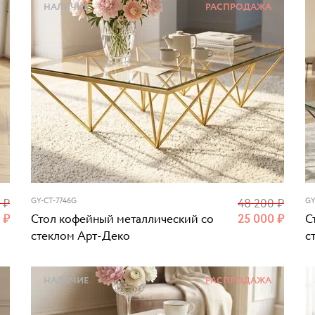
НАЛИЧИЕ
РАСПРОДАЖА
0
₽
GY-CT-7746G
48 200
₽
GY
0
₽
Стол кофейный металлический со
25 000
₽
С
стеклом Арт-Деко
с
НАЛИЧИЕ
РАСПРОДАЖА