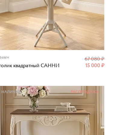
484WH
67 080
₽
толик квадратный САННИ
15 000
₽
НАЛИЧИЕ
РАСПРОДАЖА