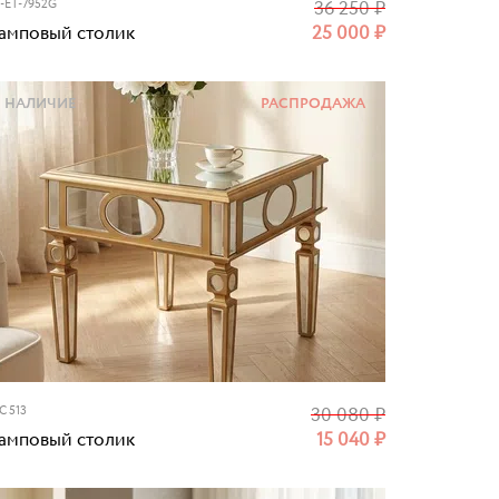
-ET-7952G
36 250
₽
амповый столик
25 000
₽
НАЛИЧИЕ
РАСПРОДАЖА
C 513
30 080
₽
амповый столик
15 040
₽