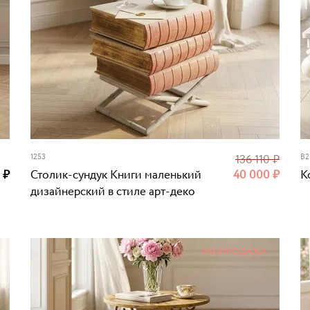
1253
136 110
₽
B2
0
₽
Столик-сундук Книги маленький
40 000
₽
К
дизайнерский в стиле арт-деко
РАСПРОДАЖА