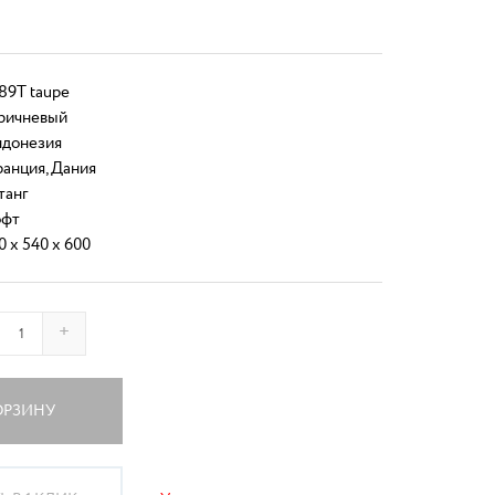
89T taupe
ричневый
донезия
анция, Дания
танг
фт
0 x 540 x 600
+
ОРЗИНУ