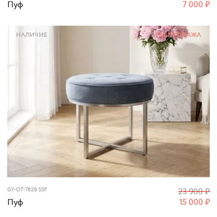
Пуф
7 000
₽
НАЛИЧИЕ
РАСПРОДАЖА
GY-OT-7828 SSF
23 900
₽
Пуф
15 000
₽