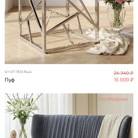
GY-OT-7833 Black
26 340
₽
Пуф
15 000
₽
НАЛИЧИЕ
РАСПРОДАЖА