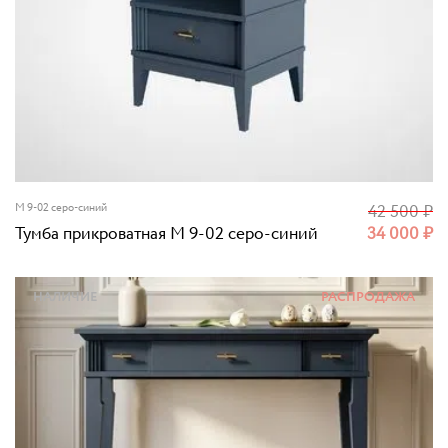
M 9-02 серо-синий
42 500
₽
Тумба прикроватная M 9-02 серо-синий
34 000
₽
НАЛИЧИЕ
РАСПРОДАЖА