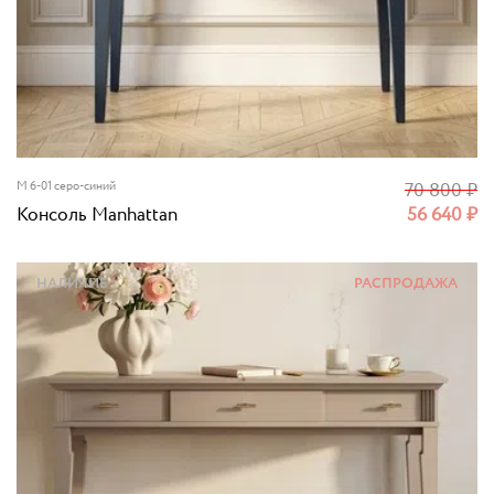
M 6-01 серо-синий
70 800
₽
Консоль Manhattan
56 640
₽
НАЛИЧИЕ
РАСПРОДАЖА