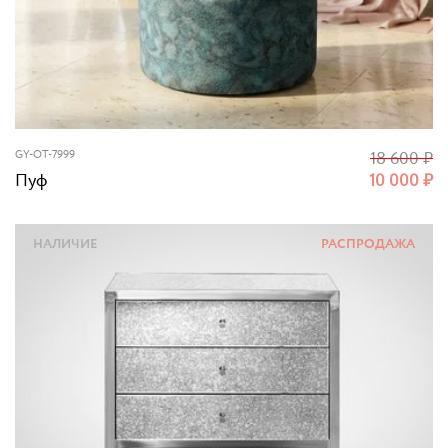
GY-OT-7999
18 600
₽
Пуф
10 000
₽
НАЛИЧИЕ
РАСПРОДАЖА