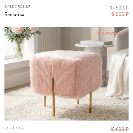
GY-BEN-7835 SSF
37 500
₽
Банкетка
15 000
₽
НАЛИЧИЕ
РАСПРОДАЖА
GY-OT-7772G
15 600
₽