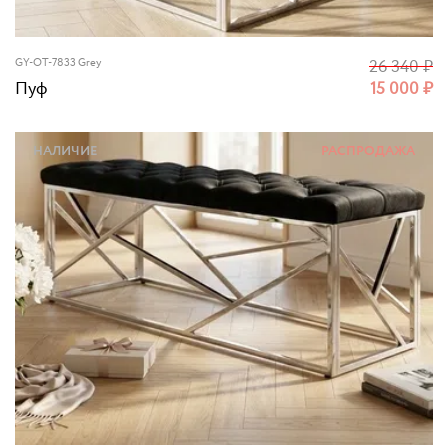
GY-OT-7833 Grey
26 340
₽
Пуф
15 000
₽
НАЛИЧИЕ
РАСПРОДАЖА