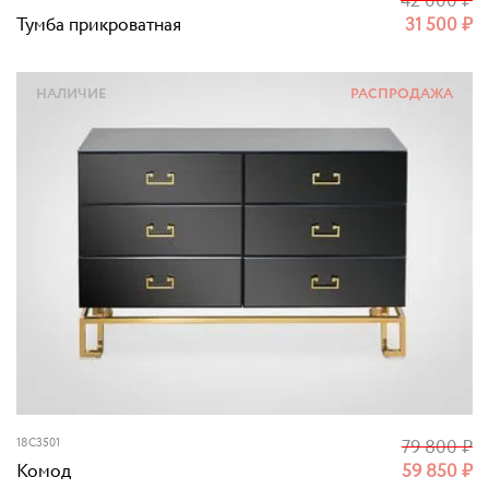
42 000
₽
Тумба прикроватная
31 500
₽
НАЛИЧИЕ
РАСПРОДАЖА
18C3501
79 800
₽
Комод
59 850
₽