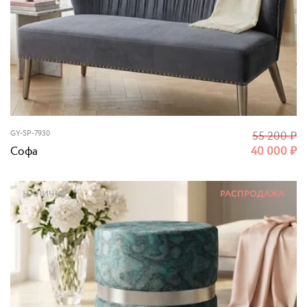
GY-SP-7930
55 200
₽
Софа
40 000
₽
НАЛИЧИЕ
РАСПРОДАЖА