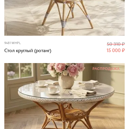
9481 WHPL
50 310
₽
Стол круглый (ротанг)
15 000
₽
РАСПРОДАЖА