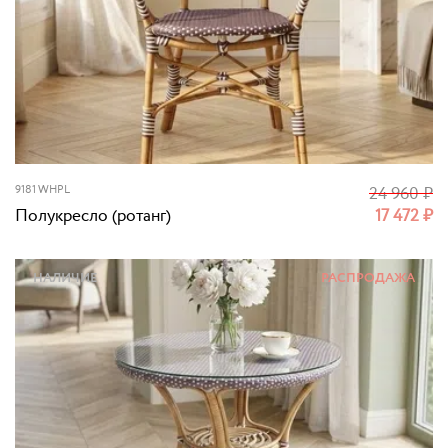
9181 WHPL
24 960
₽
Полукресло (ротанг)
17 472
₽
НАЛИЧИЕ
РАСПРОДАЖА