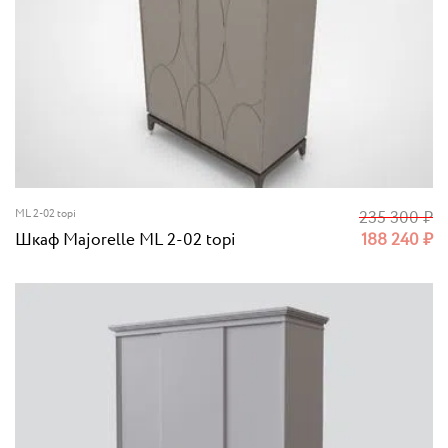
ML 2-02 topi
235 300
₽
Шкаф Majorelle ML 2-02 topi
188 240
₽