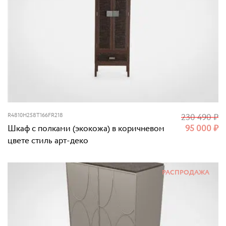
R4810H258T166FR218
230 490
₽
Шкаф с полками (экокожа) в коричневом
95 000
₽
цвете стиль арт-деко
РАСПРОДАЖА