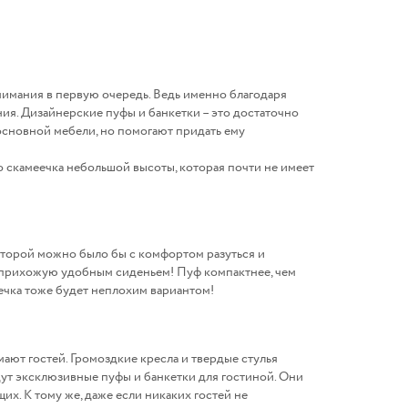
нимания в первую очередь. Ведь именно благодаря
я. Дизайнерские пуфы и банкетки – это достаточно
основной мебели, но помогают придать ему
 скамеечка небольшой высоты, которая почти не имеет
которой можно было бы с комфортом разуться и
вав прихожую удобным сиденьем! Пуф компактнее, чем
еечка тоже будет неплохим вариантом!
ают гостей. Громоздкие кресла и твердые стулья
ридут эксклюзивные пуфы и банкетки для гостиной. Они
. К тому же, даже если никаких гостей не