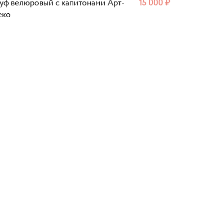
уф велюровый с капитонами Арт-
15 000
₽
еко