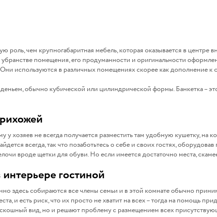
ю роль, чем крупногабаритная мебель, которая оказывается в центре в
 убранстве помещения, его продуманности и оригинальности оформлени
 Они используются в различных помещениях скорее как дополнение к 
деньем, обычно кубической или цилиндрической формы. Банкетка – это
прихожей
у у хозяев не всегда получается разместить там удобную кушетку, на 
айдется всегда, так что позаботьтесь о себе и своих гостях, оборудо
елочи вроде щетки для обуви. Но если имеется достаточно места, скам
 интерьере гостиной
енно здесь собираются все члены семьи и в этой комнате обычно приним
ста, и есть риск, что их просто не хватит на всех – тогда на помощь п
кошный вид, но и решают проблему с размещением всех присутствующих