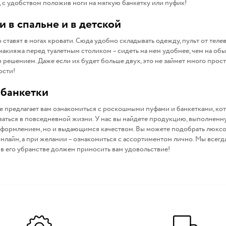
, с удобством положив ноги на мягкую банкетку или пуфик!
 в спальне и в детской
тавят в ногах кровати. Сюда удобно складывать одежду, пульт от теле
макияжа перед туалетным столиком – сидеть на нем удобнее, чем на обы
решением. Даже если их будет больше двух, это не займет много прост
ости!
 банкетки
едлагает вам ознакомиться с роскошными пуфами и банкетками, кото
аться в повседневной жизни. У нас вы найдете продукцию, выполненн
 оформлением, но и выдающимся качеством. Вы можете подобрать люкс
нлайн, а при желании – ознакомиться с ассортиментом лично. Мы всегд
 в его убранстве должен приносить вам удовольствие!