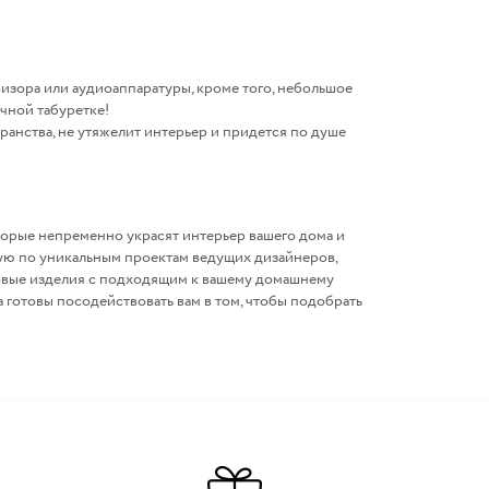
визора или аудиоаппаратуры, кроме того, небольшое
чной табуретке!
ранства, не утяжелит интерьер и придется по душе
рые непременно украсят интерьер вашего дома и
ую по уникальным проектам ведущих дизайнеров,
овые изделия с подходящим к вашему домашнему
а готовы посодействовать вам в том, чтобы подобрать