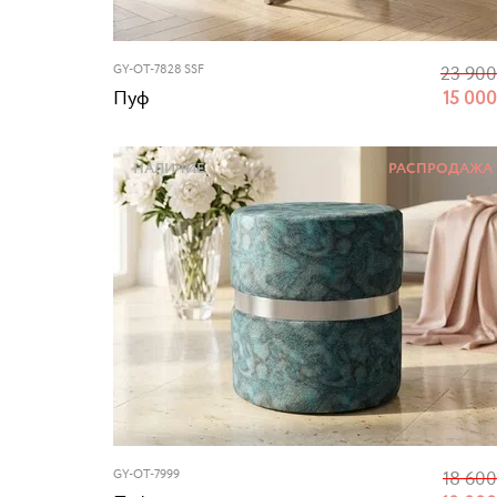
GY-OT-7828 SSF
23 90
Пуф
15 00
НАЛИЧИЕ
РАСПРОДАЖА
GY-OT-7999
18 60