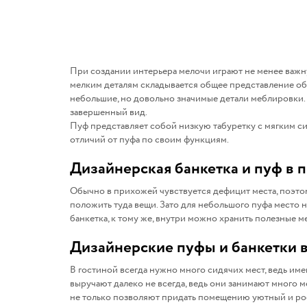
При создании интерьера мелочи играют не менее важну
мелким деталям складывается общее представление об
небольшие, но довольно значимые детали меблировки.
завершенный вид.
Пуф представляет собой низкую табуретку с мягким си
отличий от пуфа по своим функциям.
Дизайнерская банкетка и пуф в 
Обычно в прихожей чувствуется дефицит места, поэтом
положить туда вещи. Зато для небольшого пуфа место н
банкетка, к тому же, внутри можно хранить полезные м
Дизайнерские пуфы и банкетки в
В гостиной всегда нужно много сидячих мест, ведь им
выручают далеко не всегда, ведь они занимают много ме
не только позволяют придать помещению уютный и рос