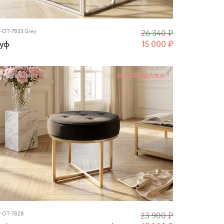
-OT-7833 Grey
26 340
₽
уф
15 000
₽
НАЛИЧИЕ
РАСПРОДАЖА
-OT-7828
23 900
₽