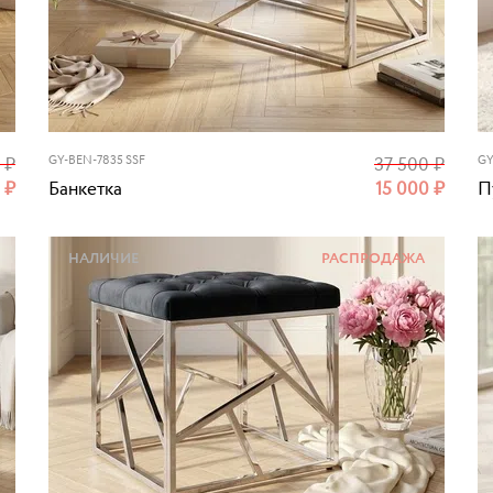
0
₽
GY-BEN-7835 SSF
37 500
₽
GY
0
₽
Банкетка
15 000
₽
П
НАЛИЧИЕ
РАСПРОДАЖА