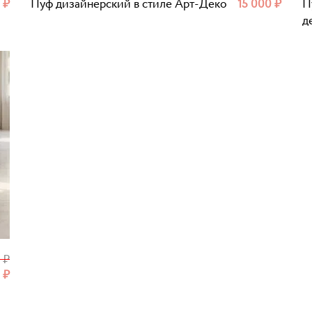
0
₽
Пуф дизайнерский в стиле Арт-Деко
15 000
₽
П
д
0
₽
0
₽