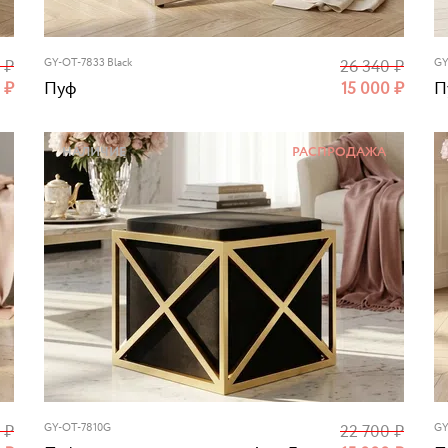
0
₽
GY-OT-7833 Black
26 340
₽
GY
0
₽
Пуф
15 000
₽
П
НАЛИЧИЕ
РАСПРОДАЖА
0
₽
GY-OT-7810G
22 700
₽
GY