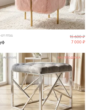
-OT-7772G
15 600
₽
уф
7 000
₽
НАЛИЧИЕ
РАСПРОДАЖА