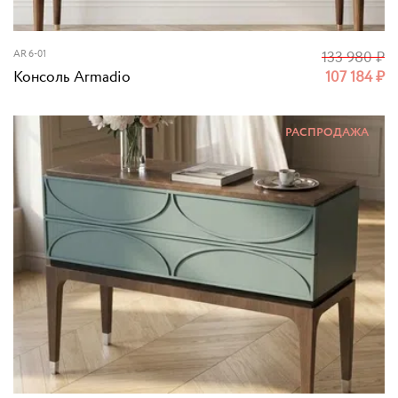
AR 6-01
133 980
₽
Консоль Armadio
107 184
₽
РАСПРОДАЖА