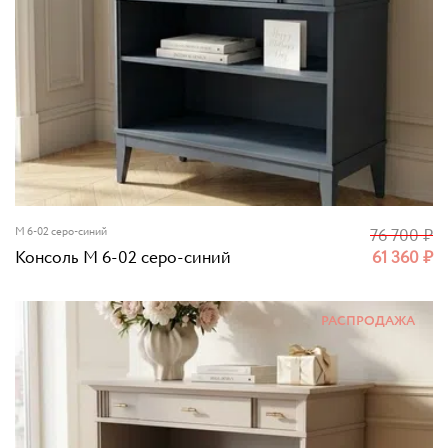
M 6-02 серо-синий
76 700
₽
Консоль M 6-02 серо-синий
61 360
₽
РАСПРОДАЖА