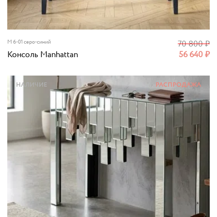
M 6-01 серо-синий
70 800
₽
Консоль Manhattan
56 640
₽
НАЛИЧИЕ
РАСПРОДАЖА