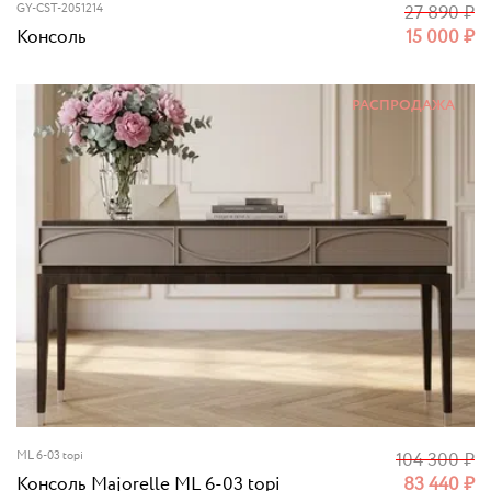
GY-CST-2051214
27 890
₽
Консоль
15 000
₽
РАСПРОДАЖА
ML 6-03 topi
104 300
₽
Консоль Majorelle ML 6-03 topi
83 440
₽