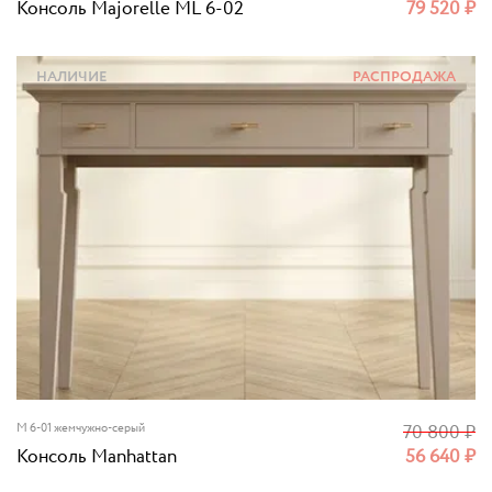
Консоль Majorelle ML 6-02
79 520
₽
НАЛИЧИЕ
РАСПРОДАЖА
M 6-01 жемчужно-серый
70 800
₽
Консоль Manhattan
56 640
₽