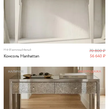
M 6-01 античный белый
70 800
₽
Консоль Manhattan
56 640
₽
НАЛИЧИЕ
РАСПРОДАЖА