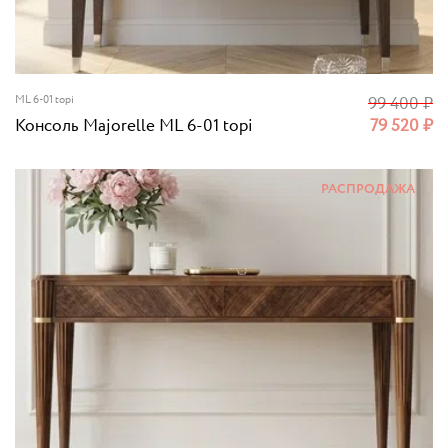
ML 6-01 topi
99 400
₽
Консоль Majorelle ML 6-01 topi
79 520
₽
РАСПРОДАЖА