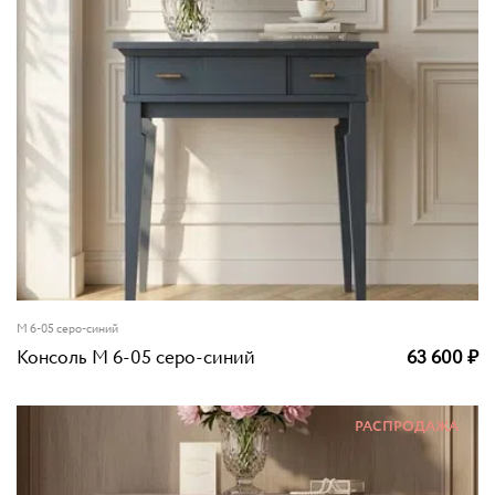
М 6-05 серо-синий
Консоль М 6-05 серо-синий
63 600
₽
РАСПРОДАЖА