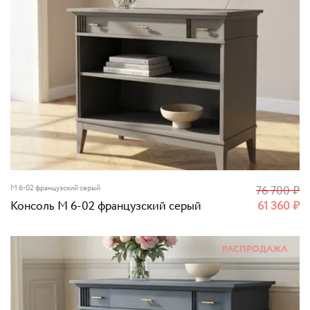
M 6-02 французский серый
76 700
₽
Консоль M 6-02 французский серый
61 360
₽
РАСПРОДАЖА