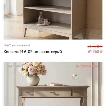
M 6-02 молочно-серый
76 700
₽
Консоль M 6-02 молочно-серый
61 360
₽
НАЛИЧИЕ
РАСПРОДАЖА