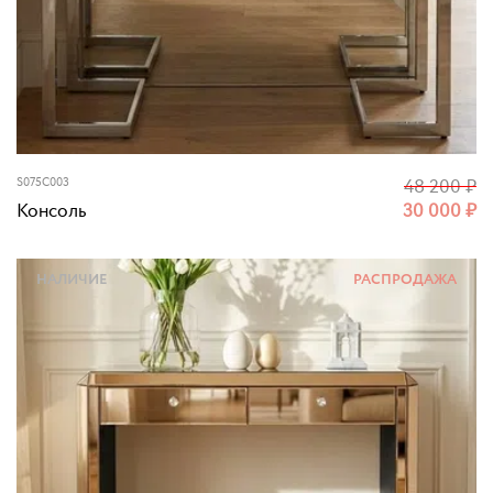
S075C003
48 200
₽
Консоль
30 000
₽
НАЛИЧИЕ
РАСПРОДАЖА