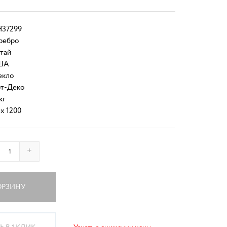
37299
ребро
тай
ША
екло
т-Деко
кг
 x 1200
+
ОРЗИНУ