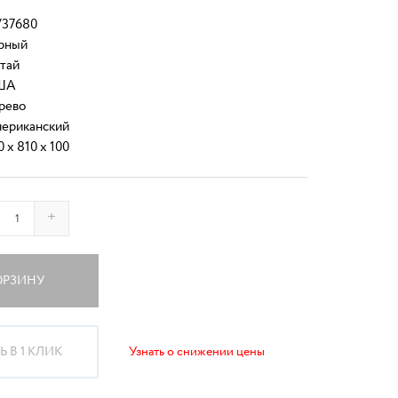
37680
рный
тай
ША
рево
ериканский
0 x 810 x 100
+
ОРЗИНУ
 В 1 КЛИК
Узнать о снижении цены