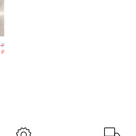
0
₽
0
₽