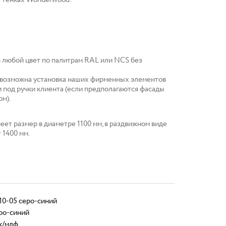
ттенках Wonderwood:
в любой цвет по палитрам RAL или NCS без
 возможна установка наших фирменных элементов
 под ручки клиента (если предполагаются фасады
м).
еет размер в диаметре 1100 мм, в раздвижном виде
 1400 мм.
10-05 серо-синий
ро-синий
к/мдф