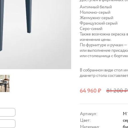
Доступен в фирменных о
Античный белый
Молочно‑серый
Жемчужно‑серый
Французский серый
Серо‑синий
Также возможна окраска 
изменения цены.
По фурнитуре и ручкам —
или выполнение присадки
или столешница с бортико
В собранном виде стол им
диаметр стола составляет
64 960
₽
81 200
₽
Артикул:
M 
Цвет:
се
Материал:
бу