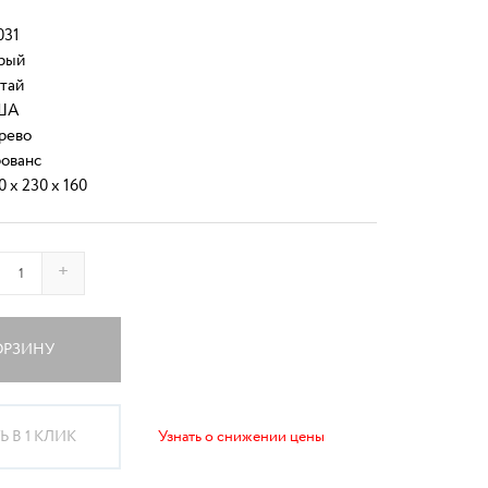
031
рый
тай
ША
рево
ованс
0 x 230 x 160
+
ОРЗИНУ
 В 1 КЛИК
Узнать о снижении цены