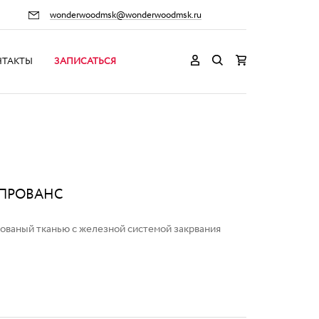
wonderwoodmsk@wonderwoodmsk.ru
НТАКТЫ
ЗАПИСАТЬСЯ
 ПРОВАНС
рованый тканью с железной системой закрвания