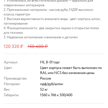
1. Утончённый, но вместительный дизайн — идеально для
современных интерьеров
2. Премиальные материалы: массив дуба, МДФ высокого
класса, маркетри
3. Высокая вариативность внешнего вида: цвет корпуса, шпон,
патинирование
4. Функциональность: два закрытых ящика и открытая полка
для техники
5. Надёжное исполнение и внимание к деталям
120 320
₽
150 400
₽
Артикул:
ML 8-01 topi
Цвет:
Цвет корпуса может быть выполнен по
RAL или NCS без изменения цены
Производство:
Россия
Материал:
мдф/дуб/шпон
Вес:
52 кг
Габариты:
1560 x 766 x 500/400