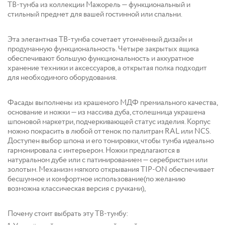
ТВ-тумба из коллекции Мажорель — функциональный и
стильный предмет для вашей гостинной или спальни.
Эта элегантная ТВ-тумба сочетает утончённый дизайн и
продуманную функциональность. Четыре закрытых ящика
обеспечивают большую функциональность и аккуратное
хранение техники и аксессуаров, а открытая полка подходит
для необходимого оборудования.
Фасады выполнены из крашеного МДФ премиального качества,
основание и ножки — из массива дуба, столешница украшена
шпоновой маркетри, подчеркивающей статус изделия. Корпус
можно покрасить в любой оттенок по палитрам RAL или NCS.
Доступен выбор шпона и его тонировки, чтобы тумба идеально
гармонировала с интерьером. Ножки предлагаются в
натуральном дубе или с патинированием — серебристым или
золотым. Механизм мягкого открывания TIP-ON обеспечивает
бесшумное и комфортное использование(по желанию
возможна классическая версия с ручками),
Почему стоит выбрать эту ТВ-тумбу: