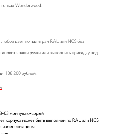
ттенках Wonderwood:
в любой цвет по палитрам RAL или NCS без
.
тановить наши ручки или выполнить присадку под
ми: 108 200 рублей.
₽
8-03 жемчужно-серый
ет корпуса может быть выполнен по RAL или NCS
з изменения цены
ссия