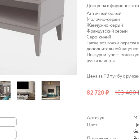
Доступна в фирменных о
Античный белый
Молочно‑серый
Жемчужно‑серый
Французский серый
Серо‑синий
Также возможна окраска 
дополнительной наценки
По фурнитуре — можно ус
ручки клиента.
Цена за ТВ тумбу с ручка
82 720
₽
103 400
Артикул:
M 
Цвет:
Цв
бе
Производство:
Ро