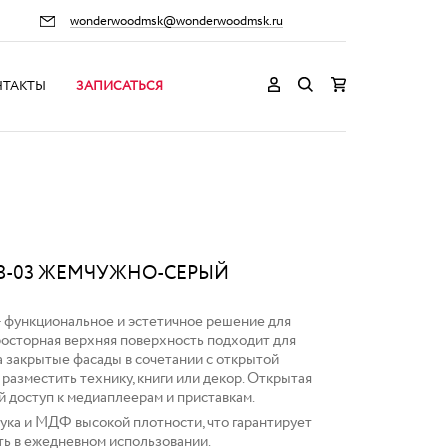
wonderwoodmsk@wonderwoodmsk.ru
НТАКТЫ
ЗАПИСАТЬСЯ
 8-03 ЖЕМЧУЖНО-СЕРЫЙ
— функциональное и эстетичное решение для
росторная верхняя поверхность подходит для
а закрытые фасады в сочетании с открытой
разместить технику, книги или декор. Открытая
й доступ к медиаплеерам и приставкам.
бука и МДФ высокой плотности, что гарантирует
ть в ежедневном использовании.