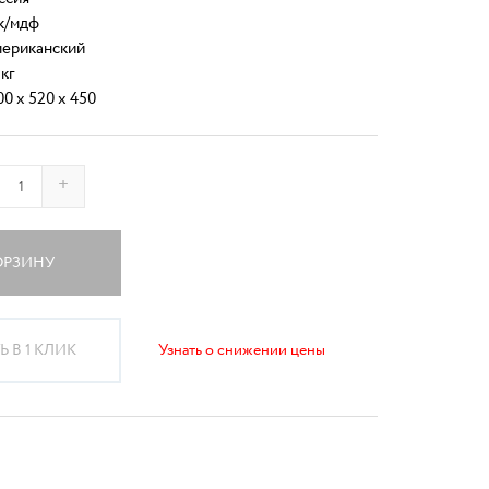
к/мдф
ериканский
 кг
00 x 520 x 450
+
ОРЗИНУ
 В 1 КЛИК
Узнать о снижении цены