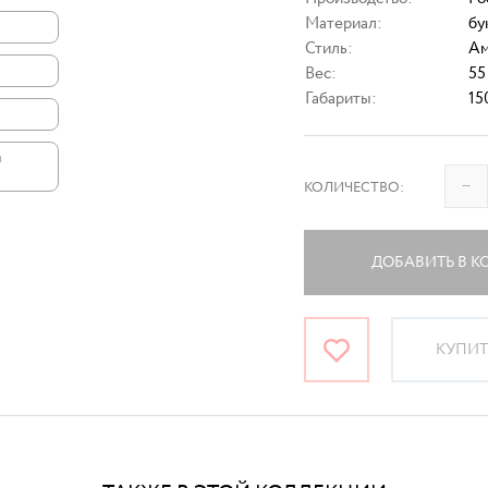
Материал:
бу
Стиль:
Ам
Вес:
55
Габариты:
15
и
–
КОЛИЧЕСТВО:
ДОБАВИТЬ В К
КУПИТЬ