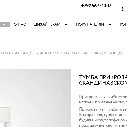
+79266721307
О НАС
ДИЗАЙНЕРАМ
ПОКУПАТЕЛЯМ
КО
РИКРОВАТНАЯ
ТУМБА ПРИКРОВАТНАЯ (ЭКОКОЖА) В СКАНДИ
ТУМБА ПРИКРОВА
СКАНДИНАВСКОМ
Прикроватная тумба из э
мягкая и приятная на ощуп
Прикроватная тумба позв
Как правило, тумба стано
будильников, телефонов 
подставку для светильнико