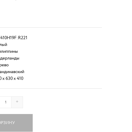
410H19F:R221
лый
липпины
дерланды
рево
андинавский
0 x 630 x 410
+
ОРЗИНУ