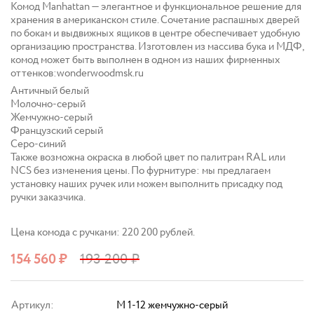
Комод Manhattan — элегантное и функциональное решение для
хранения в американском стиле. Сочетание распашных дверей
по бокам и выдвижных ящиков в центре обеспечивает удобную
организацию пространства. Изготовлен из массива бука и МДФ,
комод может быть выполнен в одном из наших фирменных
оттенков:wonderwoodmsk.ru
Античный белый
Молочно-серый
Жемчужно-серый
Французский серый
Серо-синий
Также возможна окраска в любой цвет по палитрам RAL или
NCS без изменения цены. По фурнитуре: мы предлагаем
установку наших ручек или можем выполнить присадку под
ручки заказчика.
Цена комода с ручками: 220 200 рублей.
154 560
₽
193 200
₽
Артикул:
M 1-12 жемчужно-серый