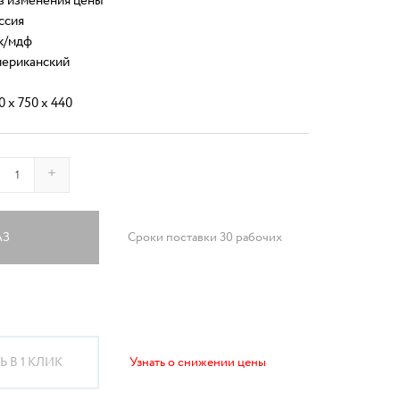
з изменения цены
ссия
к/мдф
ериканский
0 x 750 x 440
+
АЗ
Сроки поставки 30 рабочих
 В 1 КЛИК
Узнать о снижении цены