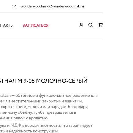
wonderwoodmsk@wonderwoodmsk.ru
НТАКТЫ
ЗАПИСАТЬСЯ
ТНАЯ M 9-05 МОЛОЧНО-СЕРЫЙ
attan — объёмное и функциональное решение для
рёмя вместительными закрытыми ящиками,
крыть книги, мелочи или зарядки. Благодаря
ченному объёму, тумба превращается в
нения рядом с кроватью.
бука и МДФ высокой плотности, что гарантирует
ть и надёжность конструкции.