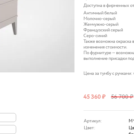
Доступна в фирменных о
Античный белый
Молочно‑серый
Жемчужно‑серый
Французский серый
Серо‑синий
Также возможна окраска 
изменения стоимости.
По фурнитуре — возможна
выполнение присадки под
Цена за тумбу с ручками: 
45 360
₽
56 700
₽
Артикул:
M 
Цвет:
Цв