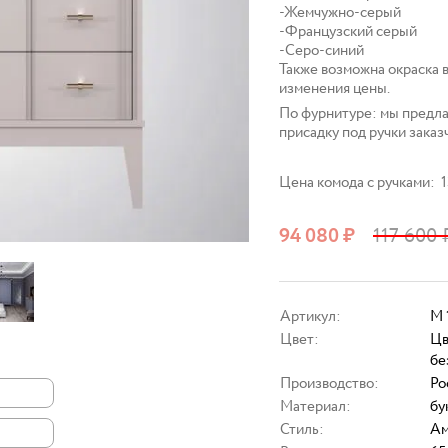
-Жемчужно-серый
-Французский серый
-Серо-синий
Также возможна окраска 
изменения цены.
По фурнитуре: мы предла
присадку под ручки заказ
Цена комода с ручками: 1
94 080
₽
117 600
Артикул:
M 
Цвет:
Цв
бе
Производство:
Ро
Материал:
бу
Стиль:
Ам