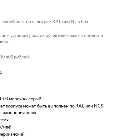
в любой цвет по палитрам RAL или NCS без
гаем установку наших ручек или можем выполнить
чика.
30 400 рублей.
₽
1-03 молочно-серый
ет корпуса может быть выполнен по RAL или NCS
з изменения цены
ссия
к/мдф
ериканский