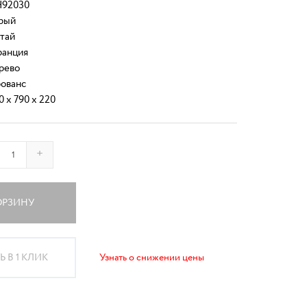
92030
рый
тай
анция
рево
ованс
0 x 790 x 220
+
ОРЗИНУ
 В 1 КЛИК
Узнать о снижении цены