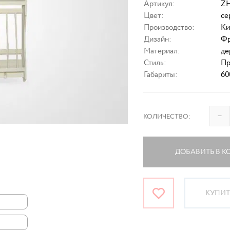
Артикул:
ZH
Цвет:
се
Производство:
Ки
Дизайн:
Фр
Материал:
де
Стиль:
Пр
Габариты:
60
–
КОЛИЧЕСТВО:
ДОБАВИТЬ В К
КУПИТЬ