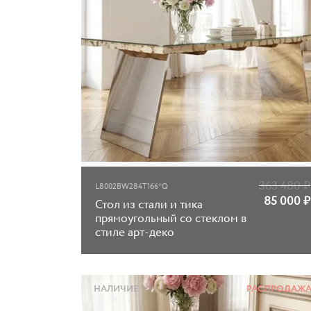
363 480
₽
L8002BW284T166*Q
85 000
₽
Стол из стали и тика
прямоугольный со стеклом в
стиле арт-деко
НАЛИЧИЕ
РАСПРОДАЖ