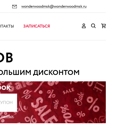
wonderwoodmsk@wonderwoodmsk.ru
НТАКТЫ
ЗАПИСАТЬСЯ
ОВ
БОЛЬШИМ ДИСКОНТОМ
рок
КУПОН
х данных
.