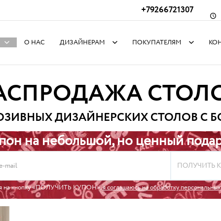
+79266721307
О НАС
ДИЗАЙНЕРАМ
ПОКУПАТЕЛЯМ
КО
АСПРОДАЖА СТОЛ
ЮЗИВНЫХ ДИЗАЙНЕРСКИХ СТОЛОВ С 
пон на небольшой, но ценный пода
ПОЛУЧИТЬ 
я на кнопку «ПОЛУЧИТЬ КУПОН»,
я соглашаюсь на обработку персональны
А