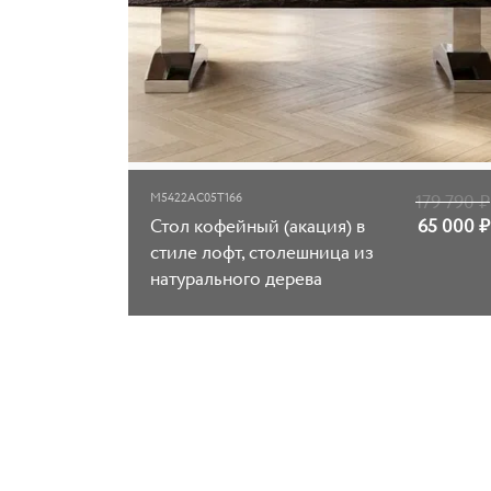
M5422AC05T166
179 790
₽
Стол кофейный (акация) в
65 000
₽
стиле лофт, столешница из
натурального дерева