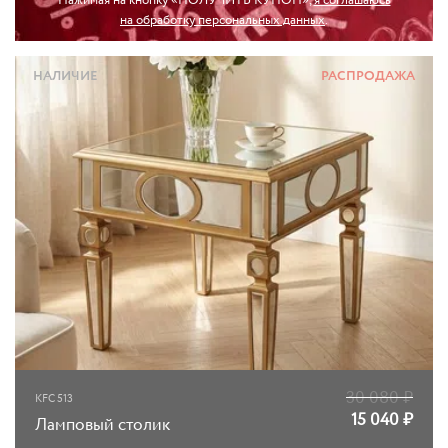
Нажимая на кнопку «ПОЛУЧИТЬ КУПОН»,
я соглашаюсь
на обработку персональных данных
.
НАЛИЧИЕ
РАСПРОДАЖА
30 080
₽
KFC 513
15 040
₽
Ламповый столик